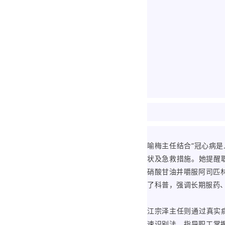
喻梅主任结合“冠心病
状及急救措施。她提醒
硝酸甘油并嚼服阿司匹
了科普，强调长期服药
江宗泽主任则通过真实病例
速识别法，指导职工掌握