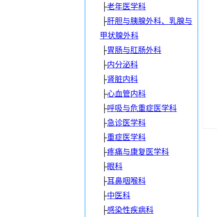
├
老年医学科
├
肝胆与胰腺外科、乳腺与
甲状腺外科
├
胃肠与肛肠外科
├
内分泌科
├
肾脏内科
├
心血管内科
├
呼吸与危重症医学科
├
急诊医学科
├
重症医学科
├
疼痛与康复医学科
├
眼科
├
耳鼻咽喉科
├
中医科
├
感染性疾病科