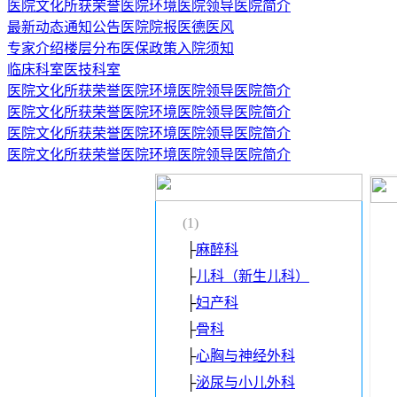
医院文化
所获荣誉
医院环境
医院领导
医院简介
最新动态
通知公告
医院院报
医德医风
专家介绍
楼层分布
医保政策
入院须知
临床科室
医技科室
医院文化
所获荣誉
医院环境
医院领导
医院简介
医院文化
所获荣誉
医院环境
医院领导
医院简介
医院文化
所获荣誉
医院环境
医院领导
医院简介
医院文化
所获荣誉
医院环境
医院领导
医院简介
(1)
├
麻醉科
├
儿科（新生儿科）
├
妇产科
├
骨科
├
心胸与神经外科
├
泌尿与小儿外科