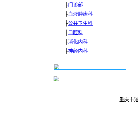
├
门诊部
├
血液肿瘤科
├
公共卫生科
├
口腔科
├
消化内科
├
神经内科
重庆市涪